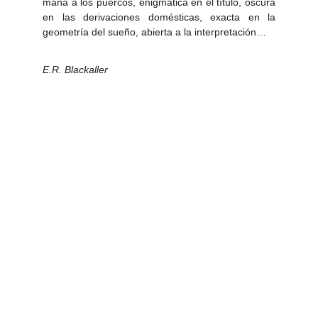
maná a los puercos, enigmática en el título, oscura
en las derivaciones domésticas, exacta en la
geometría del sueño, abierta a la interpretación…
E.R. Blackaller
PRO
YECTOS
HOME
CONTACT
O